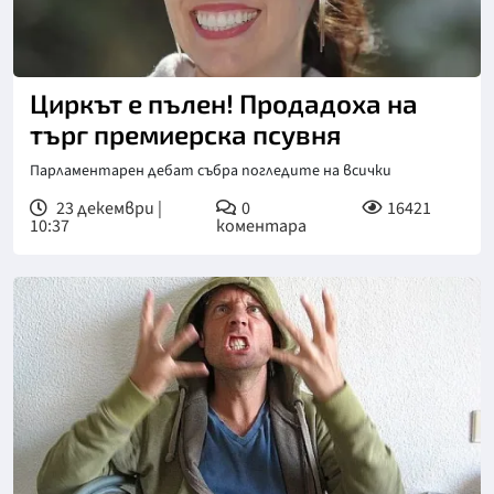
Циркът е пълен! Продадоха на
търг премиерска псувня
Парламентарен дебат събра погледите на всички
23 декември |
0
16421
10:37
коментара