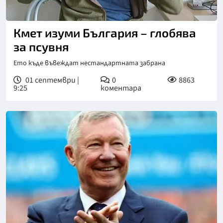
Кмет изуми България – глобява
за псувня
Ето къде въвеждат нестандартната забрана
01 септември |
0
8863
9:25
коментара