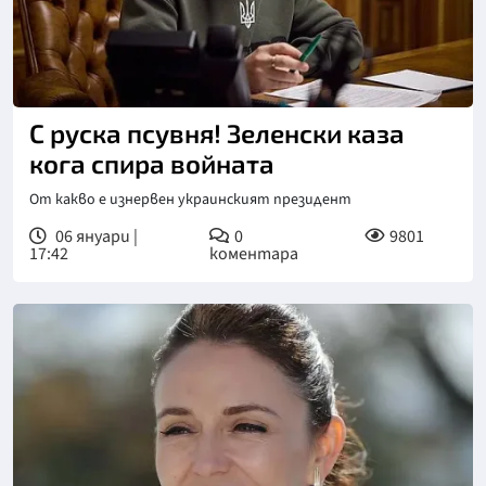
С руска псувня! Зеленски каза
кога спира войната
От какво е изнервен украинският президент
06 януари |
0
9801
17:42
коментара