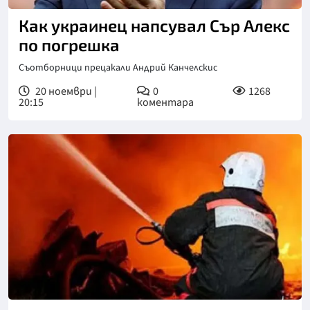
Как украинец напсувал Сър Алекс
по погрешка
Съотборници прецакали Андрий Канчелскис
20 ноември |
0
1268
20:15
коментара