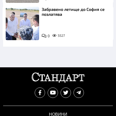
Забравено летище до София се
позлатява
0
5527
НОВИНИ