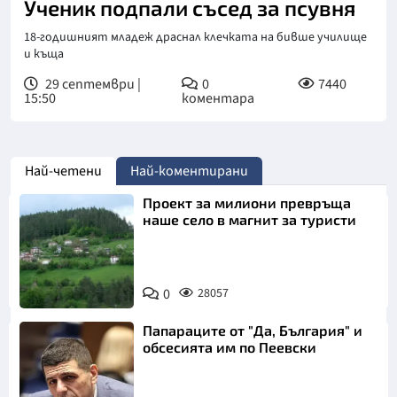
Ученик подпали съсед за псувня
18-годишният младеж драснал клечката на бивше училище
и къща
29 септември |
0
7440
15:50
коментара
Най-четени
Най-коментирани
Проект за милиони превръща
наше село в магнит за туристи
0
28057
Папараците от "Да, България" и
обсесията им по Пеевски