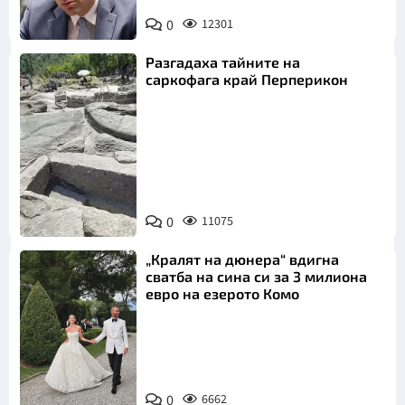
0
12301
Разгадаха тайните на
саркофага край Перперикон
Снимка:
Bulgaria ON
0
11075
AIR
„Кралят на дюнера“ вдигна
сватба на сина си за 3 милиона
евро на езерото Комо
Снимка:
0
6662
Инстаграм