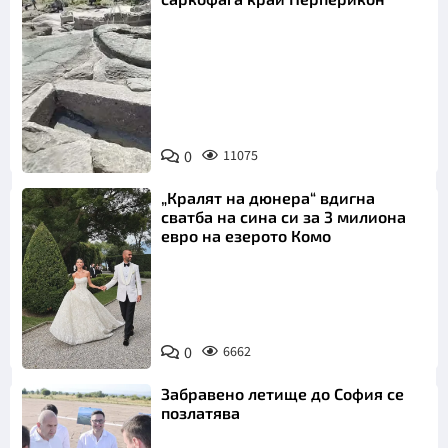
Снимка:
Bulgaria ON
0
11075
AIR
„Кралят на дюнера“ вдигна
сватба на сина си за 3 милиона
евро на езерото Комо
Снимка:
0
6662
Инстаграм
Забравено летище до София се
позлатява