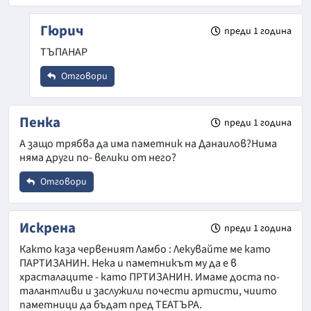
Име
*
Гюрич
преди 1 година
ТЪПАНАР
Email
Отговори
Откажи
Име
*
Пенка
преди 1 година
Коментар
*
А защо трябва да има паметник на Данаилов?Нима
няма други по- велики от него?
Email
Отговори
Име
*
Коментар
*
Искрена
преди 1 година
Както каза червеният Ламбо : Лекувайте ме като
Откажи
ПАРТИЗАНИН. Нека и паметникът му да е в
Email
храсталаците - като ПРТИЗАНИН. Имаме доста по-
талантливи и заслужили почести артисти, чиито
паметници да бъдат пред ТЕАТЪРА.