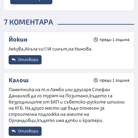
7 КОМЕНТАРА
Йокин
преди 1 година
Лекува,Акъла си!!!И синът,на Нинова.
Отговори
Име
*
Калош
преди 1 година
Паметника на т.н.Ламбо или другаря Стефан
Данаилов да го турят на Позитано,където са
Email
безродниците от БКП и съветско-руските шпиони
на КГБ. На друго място ще бъде отнесен за
строителна подложка на алеите на
Орландовци,където има дупки и кратери.
Коментар
*
Отговори