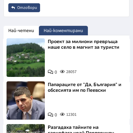
Коментар
*
Отговори
Откажи
Име
*
Най-четени
Най-коментирани
Проект за милиони превръща
Email
наше село в магнит за туристи
Откажи
Коментар
*
0
28057
Папараците от "Да, България" и
обсесията им по Пеевски
0
12301
Откажи
Разгадаха тайните на
саркофага край Перперикон