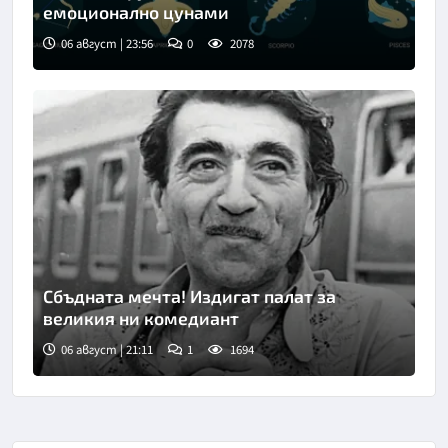
емоционално цунами
06 август | 23:56
0
2078
Снимка: Freepik
Сбъдната мечта! Издигат палат за
великия ни комедиант
06 август | 21:11
1
1694