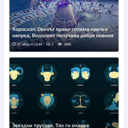
Хороскоп: Овенът прави голяма крачка
напред, Водолеят получава добра новина
07 август | 6:44
0
3848
Звездни трусове. Тях ги очаква