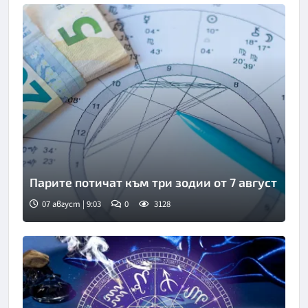
Парите потичат към три зодии от 7 август
07 август | 9:03
0
3128
Снимка: Фрийпик