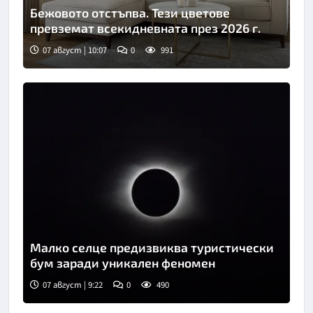
Бежовото отстъпва. Тези цветове
превземат всекидневната през 2026 г.
07 август | 10:07
0
991
Малко селце предизвиква туристически
бум заради уникален феномен
07 август | 9:22
0
490
Снимка: Пиксабей