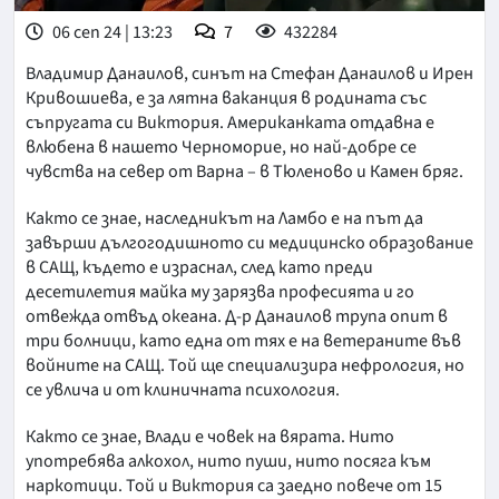
06 сеп 24 | 13:23
7
432284
Владимир Данаилов, синът на Стефан Данаилов и Ирен
Кривошиева, е за лятна ваканция в родината със
съпругата си Виктория. Американката отдавна е
влюбена в нашето Черноморие, но най-добре се
чувства на север от Варна – в Тюленово и Камен бряг.
Както се знае, наследникът на Ламбо е на път да
завърши дългогодишното си медицинско образование
в САЩ, където е израснал, след като преди
десетилетия майка му зарязва професията и го
отвежда отвъд океана. Д-р Данаилов трупа опит в
три болници, като една от тях е на ветераните във
войните на САЩ. Той ще специализира нефрология, но
се увлича и от клиничната психология.
Както се знае, Влади е човек на вярата. Нито
употребява алкохол, нито пуши, нито посяга към
наркотици. Той и Виктория са заедно повече от 15