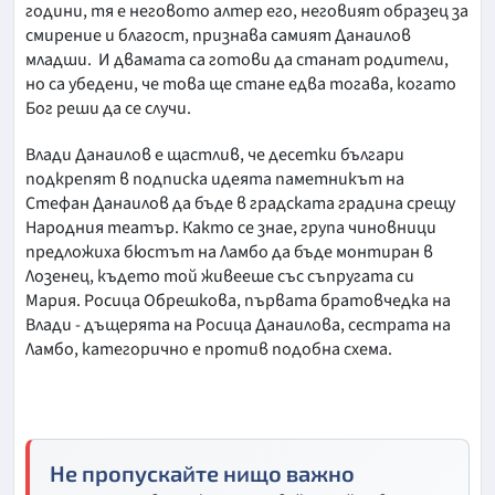
години, тя е неговото алтер его, неговият образец за
смирение и благост, признава самият Данаилов
младши. И двамата са готови да станат родители,
но са убедени, че това ще стане едва тогава, когато
Бог реши да се случи.
Влади Данаилов е щастлив, че десетки българи
подкрепят в подписка идеята паметникът на
Стефан Данаилов да бъде в градската градина срещу
Народния театър. Както се знае, група чиновници
предложиха бюстът на Ламбо да бъде монтиран в
Лозенец, където той живееше със съпругата си
Мария. Росица Обрешкова, първата братовчедка на
Влади - дъщерята на Росица Данаилова, сестрата на
Ламбо, категорично е против подобна схема.
Не пропускайте нищо важно