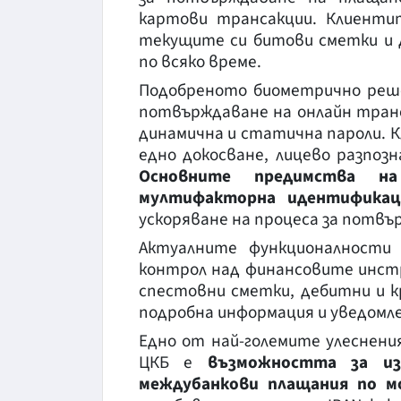
картови трансакции. Клиент
текущите си битови сметки и 
по всяко време.
Подобреното биометрично реше
потвърждаване на онлайн тран
динамична и статична пароли.
едно докосване, лицево разпоз
Основните предимства на
мултифакторна идентификац
ускоряване на процеса за потвъ
Актуалните функционалност
контрол над финансовите инст
спестовни сметки, дебитни и 
подробна информация и уведомле
Едно от най-големите улеснен
ЦКБ е
възможността за
и
междубанкови плащания по 