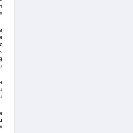
т
е
а
а
с
.
з
и
н
и
и
а
и
A