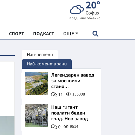
20°
София
предимно облачно
СПОРТ
ПОДКАСТ
ОЩЕ
Най-четени
НДАРТ
Най-коментирани
АДЕМИЯ "ЧУДЕСАТА НА БЪЛГАРИЯ"
Легендарен завод
за москвичи
стана
Е
индустриално
11
135008
чудо. Позлатява
Северна България
Наш гигант
позлати беден
град. Нов завод
СКАТА ХРАНА
0
9514
АРСКАТА ИКОНОМИКА