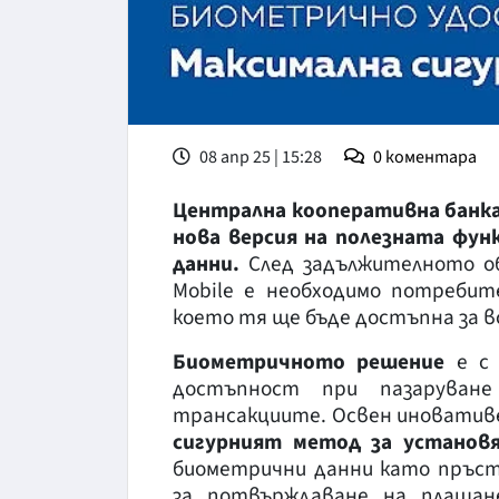
08 апр 25 | 15:28
0
коментара
Централна кооперативна банк
нова версия на полезната фун
данни.
След задължителното об
Mobile е необходимо потребит
което тя ще бъде достъпна за в
Биометричното решение
е с
достъпност при пазаруван
трансакциите. Освен иноватив
сигурният метод за установ
биометрични данни като пръст
за потвърждаване на плащан