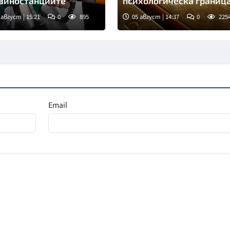
зиностанциите
психологическа границ
 август | 15:21
0
895
05 август | 14:37
0
225
Email