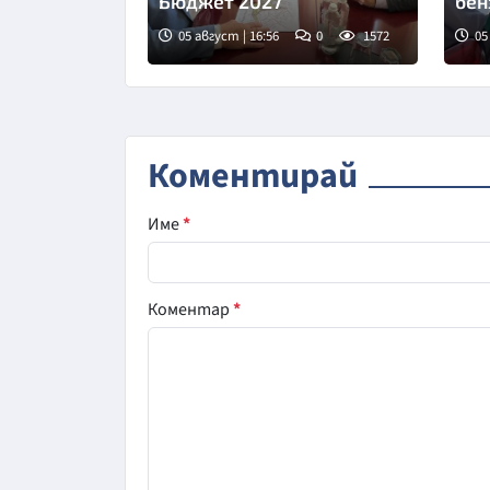
Бюджет 2027
бен
05 август | 16:56
0
1572
05
Коментирай
Име
*
Коментар
*