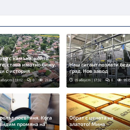
ото с камъка, който
те, става имотно бижу.
Наш гигант позлати бед
и с история
град. Нов завод
 август | 18:02
0
2126
05 август | 17:32
0
953
ролът поевтиня. Кога
Обрат с цената на
видим промяна на
златото! Мина