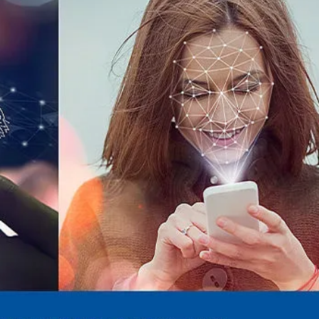
КУЛТУРА
ПРАВОСЪДИЕ
КРИМИ
КИБЕРЗАЩИТ
ВЯРА
ОБЯВИ
ВОЙНАТА В У
ВРЕМЕТО