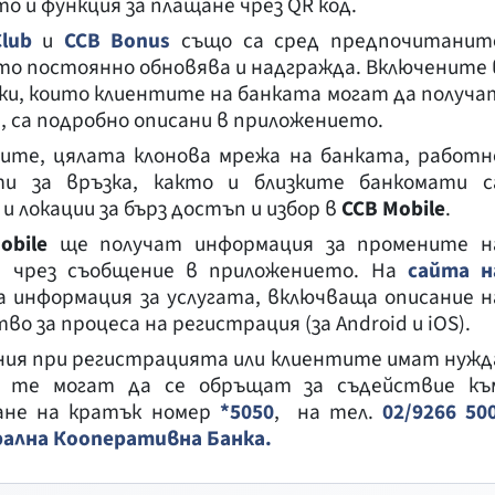
то и функция за плащане чрез QR код.
lub
и
CCB Bonus
също са сред предпочитанит
оито постоянно обновява и надгражда. Включените 
ки, които клиентите на банката могат да получа
, са подробно описани в приложението.
лите, цялата клонова мрежа на банката, работн
и за връзка, както и близките банкомати с
 локации за бърз достъп и избор в
CCB Mobile
.
obile
ще получат информация за промените н
 чрез съобщение в приложението. На
сайта н
а информация за услугата, включваща описание н
 за процеса на регистрация (за Android и iOS).
ения при регистрацията или клиентите имат нужд
, те могат да се обръщат за съдействие къ
ане на кратък номер
*5050
, на тел.
02/9266 50
рална Кооперативна Банка.