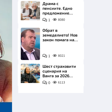
Драма с
пенсиите. Едно
предложение
удря над 800 000
1
8080
българи
Обрат в
земеделието! Нов
НИЦИ
закон помага на
производителите
Снимка:
1
8021
бТВ
КРАЙНА
Шест страховити
сценария на
Ванга за 2026
година
0
6113