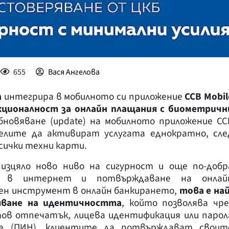
655
Вася Ангелова
а
интегрира в мобилното си приложение
CCB Mobil
кционалност за онлайн плащания с биометричн
новяване (update) на мобилното приложение CC
елите да активират услугата еднократно, сле
сички техни карти.
 изцяло ново ниво на сигурност и още по-добр
е в интернет и потвърждаване на онлай
ен инструмент в онлайн банкирането,
това
e
най
яване на идентичността
, който позволява чре
ов отпечатък, лицева идентификация или парол
е (ПИН), клиентите да потвърждават своит