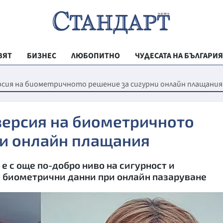
ВЯТ
БИЗНЕС
ЛЮБОПИТНО
ЧУДЕСАТА НА БЪЛГАРИЯ
РЕГИОНАЛНИ
ерсия на биометричното решение за сигурни онлайн плащания
ВЕСТНИК СТА
МЛАДЕЖКА АК
 версия на биометричното
ЗДРАВЕ
ни онлайн плащания
ОБРАЗОВАНИ
 с още по-добро ниво на сигурност и
МОЯТ ГРАД
а биометрични данни при онлайн пазаруване
ТЕХНОЛОГИИ
ДА!НА БЪЛГАР
ДА! НА БЪЛГ