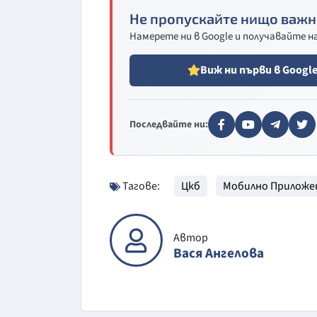
Не пропускайте нищо важн
Намерете ни в Google и получавайте 
Виж ни първи в Googl
Последвайте ни:
Тагове:
Цкб
Мобилно Приложе
Автор
Вася Ангелова