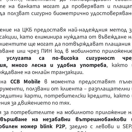
ите на банката могат да проверяват и плаща
да ползват сигурно биометрично удостоверяван
ние на ЦКБ предоставя най-надеждния метод з
сакции, като елиминира нуждата от въвеждане н
 Клиентите ще могат да потвърждават плащания 
наване или чрез ПИН код в мобилното приложение
 услугата са
п
о-висока сигурност чре
ия, много л
есна и удобна употреб
а
, както 
рждаване на онлайн транзакции.
и на
ССВ Mobile
в момента предоставят пъле
рументи, ползвани от клиента – разплащателни 
кредитни карти, потребителски кредити, както 
ния за движението по тях.
ия за потребителите на мобилното приложение н
звършване на незабавни вътрешнобанкови 
мобилен номер
blink P2P
, заедно с левови и SEP