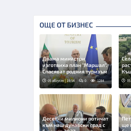
ОЩЕ ОТ БИЗНЕС
Двама министри
Сел
изготвиха план "Маршал".
рас
Спасяват родния туризъм
Къщ
05 август | 19:54
0
1284
05
Десетки милиони потичат
Пет
към наш дунавски град с
ще 