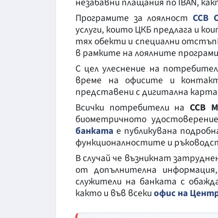
незабавни плащания по IBAN, как
Програмите за лоялност
CCB C
услуги, които ЦКБ предлага и к
тях обекти и специални отстъп
в рамките на лоялните програми
С цел улеснение на потребите
време на офисите и контакт
представени с дигитална карта и
Всички потребители на
CCB
M
биометричното удостоверение
банката
e публикувана подробн
функционалностите и ръководство
В случай че възникнат затрудн
от допълнителна информация
служители на банката с обажд
както и във всеки
офис на Цент