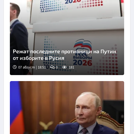
Режат последните противници на Путин
от изборите в Русия
07 август | 18:51
0
181
Снимка: ТАСС