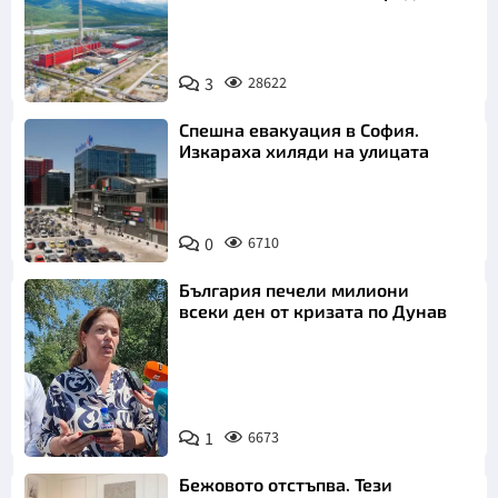
3
28622
Спешна евакуация в София.
Изкараха хиляди на улицата
0
6710
България печели милиони
всеки ден от кризата по Дунав
1
6673
Снимка: БТА
Бежовото отстъпва. Тези