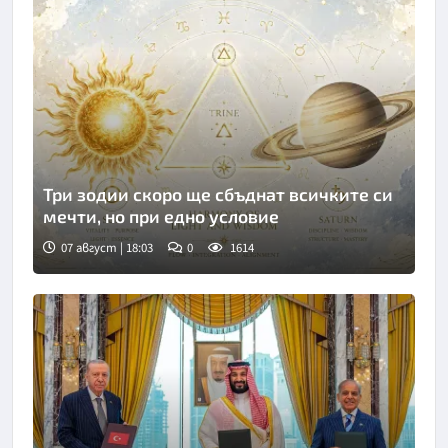
Три зодии скоро ще сбъднат всичките си
мечти, но при едно условие
07 август | 18:03
0
1614