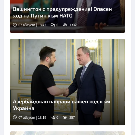
Вашингтон с предупреждение! Опасен
ход на Путин към НАТО
07 август | 18:42
0
1332
Азербайджан направи важен ход към
Украйна
07 август | 18:19
0
357