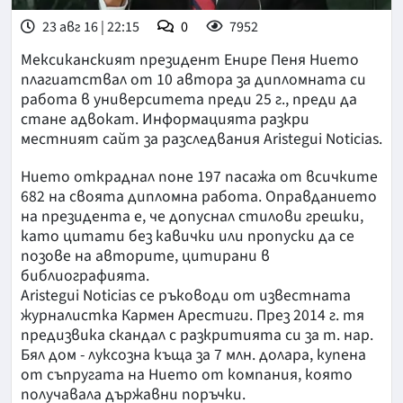
23 авг 16 | 22:15
0
7952
Мексиканският президент Енире Пеня Нието
плагиатствал от 10 автора за дипломната си
работа в университета преди 25 г., преди да
стане адвокат. Информацията разкри
местният сайт за разследвания Aristegui Noticias.
Нието откраднал поне 197 пасажа от всичките
682 на своята дипломна работа. Оправданието
на президента е, че допуснал стилови грешки,
като цитати без кавички или пропуски да се
позове на авторите, цитирани в
библиографията.
Aristegui Noticias се ръководи от известната
журналистка Кармен Арестиги. През 2014 г. тя
предизвика скандал с разкритията си за т. нар.
Бял дом - луксозна къща за 7 млн. долара, купена
от съпругата на Нието от компания, която
получавала държавни поръчки.