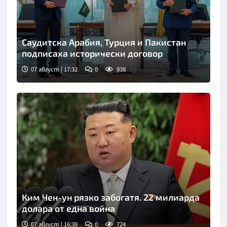
Саудитска Арабия, Турция и Пакистан
подписаха исторически договор
07 август | 17:32
0
938
Снимка: Саудитска новинарска агенция
Ким Чен-ун рязко забогатя. 22 милиарда
долара от една война
07 август | 16:38
0
724