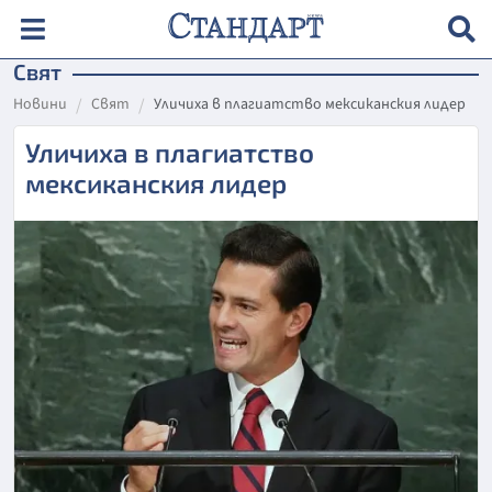
Свят
Новини
Свят
Уличиха в плагиатство мексиканския лидер
Уличиха в плагиатство
мексиканския лидер