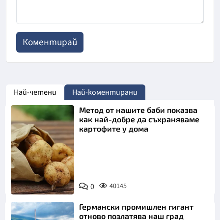
Най-четени
Най-коментирани
Метод от нашите баби показва
как най-добре да съхраняваме
картофите у дома
Снимка:
0
40145
Пиксабей
Германски промишлен гигант
отново позлатява наш град