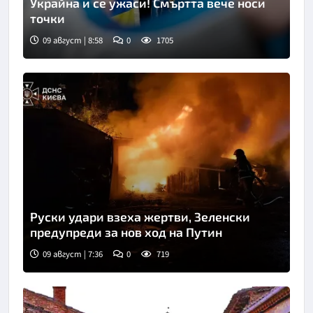
Украйна и се ужаси! Смъртта вече носи
точки
09 август | 8:58
0
1705
Снимка: Укринформ
Руски удари взеха жертви, Зеленски
предупреди за нов ход на Путин
09 август | 7:36
0
719