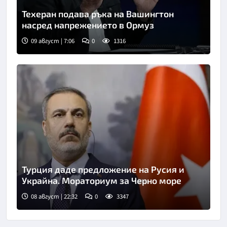
Техеран подава ръка на Вашингтон
насред напрежението в Ормуз
09 август | 7:06
0
1316
Турция даде предложение на Русия и
Украйна. Мораториум за Черно море
08 август | 22:32
0
3347