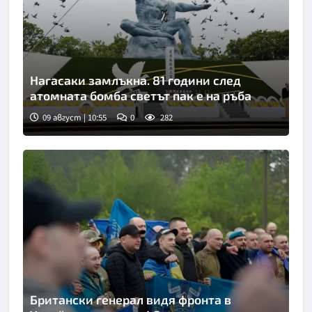
Нагасаки замлъкна. 81 години след
атомната бомба светът пак е на ръба
09 август | 10:55
0
282
Снимка: Киодо
Британски генерал видя фронта в