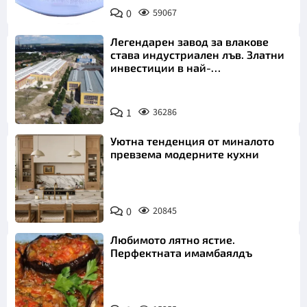
Снимка:
0
59067
Пиксабей
Легендарен завод за влакове
става индустриален лъв. Златни
инвестиции в най-
аристократичния ни град
1
36286
Уютна тенденция от миналото
превзема модерните кухни
0
20845
Любимото лятно ястие.
Перфектната имамбаялдъ