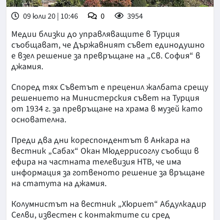
09 юли 20 | 10:46
0
3954
Медии близки до управляващите в Турция
съобщават, че Държавният съвет единодушно
е взел решение за превръщане на „Св. София“ в
джамия.
Според тях Съветът е преценил жалбата срещу
решението на Министерския съвет на Турция
от 1934 г. за превръщане на храма в музей като
основателна.
Преди два дни кореспондентът в Анкара на
вестник „Сабах“ Окан Мюдеррисоглу съобщи в
ефира на частната телевизия НТВ, че има
информация за готвеното решение за връщане
на статута на джамия.
Колумнистът на вестник „Хюриет“ Абдулкадир
Селви, известен с контактите си сред