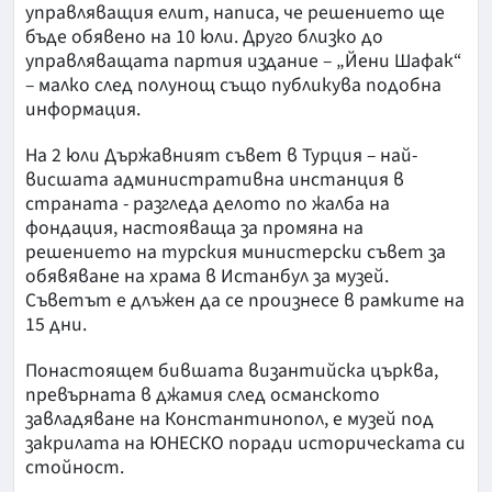
управляващия елит, написа, че решението ще
бъде обявено на 10 юли. Друго близко до
управляващата партия издание – „Йени Шафак“
– малко след полунощ също публикува подобна
информация.
На 2 юли Държавният съвет в Турция – най-
висшата административна инстанция в
страната - разгледа делото по жалба на
фондация, настояваща за промяна на
решението на турския министерски съвет за
обявяване на храма в Истанбул за музей.
Съветът е длъжен да се произнесе в рамките на
15 дни.
Понастоящем бившата византийска църква,
превърната в джамия след османското
завладяване на Константинопол, е музей под
закрилата на ЮНЕСКО поради историческата си
стойност.