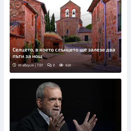
Селцето, в което слънцето ще залезе два
пъти за нощ
09 август | 7:07
0
618