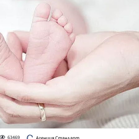
КУЛТУРА
ПРАВОСЪДИЕ
КРИМИ
КИБЕРЗАЩИТ
ВЯРА
ОБЯВИ
ВОЙНАТА В У
ВРЕМЕТО
63469
Агенция Стандарт