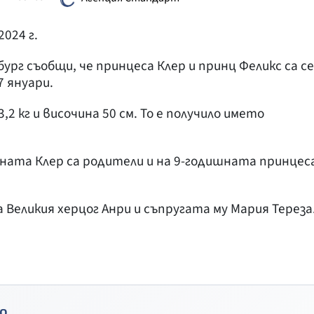
2024 г.
рг съобщи, че принцеса Клер и принц Феликс са се
7 януари.
,2 кг и височина 50 см. То е получило името
ната Клер са родители и на 9-годишната принцес
Великия херцог Анри и съпругата му Мария Тереза
о