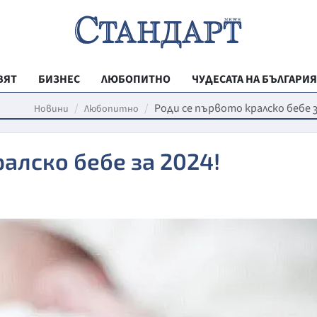
ВЯТ
БИЗНЕС
ЛЮБОПИТНО
ЧУДЕСАТА НА БЪЛГАРИЯ
РЕГИОНАЛНИ
Роди се първото кралско бебе з
Новини
Любопитно
ВЕСТНИК СТА
ралско бебе за 2024!
МЛАДЕЖКА АК
ЗДРАВЕ
ОБРАЗОВАНИ
МОЯТ ГРАД
ТЕХНОЛОГИИ
ДА!НА БЪЛГАР
ДА! НА БЪЛГ