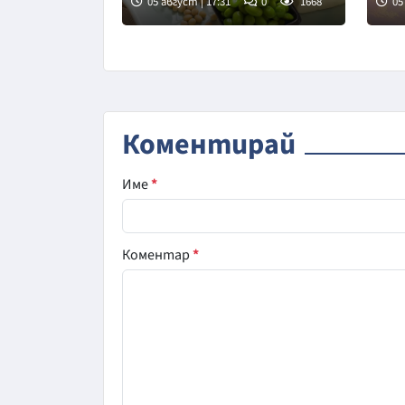
05 август | 17:31
0
1668
05
Коментирай
Име
*
Коментар
*