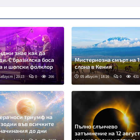
нджи знае как да
зилска боса
Мистериозна смърт на 1
а и шопски фолклор
слона в Кения
 август | 23:13
0
266
05 август | 18:16
0
431
ера носи триумф на
 зодии във всичките
Пълно слънчево
начинания до дни
затъмнение на 12 август