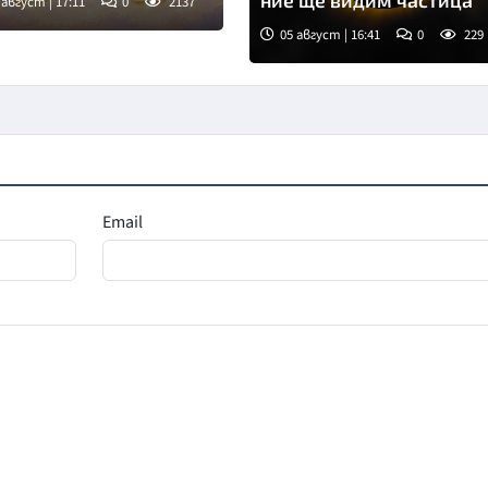
ние ще видим частица
 август | 17:11
0
2137
05 август | 16:41
0
229
Снимка: goggle
Email