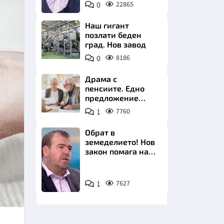
0
22865
БНТ
Наш гигант
позлати беден
град. Нов завод
0
8186
НИЦИ
Драма с
пенсиите. Едно
предложение
удря над 800 000
1
7760
българи
КРАЙНА
Обрат в
земеделието! Нов
закон помага на
производителите
Снимка:
1
7627
бТВ