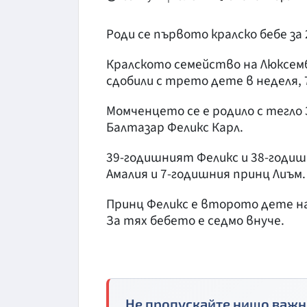
Роди се първото кралско бебе за 
Кралското семейство на Люксембу
сдобили с трето дете в неделя, 
Момченцето се е родило с тегло 3
Балтазар Феликс Карл.
39-годишният Феликс и 38-годиш
Амалия и 7-годишния принц Лиъм.
Принц Феликс е второто дете на 
За тях бебето е седмо внуче.
Не пропускайте нищо важн