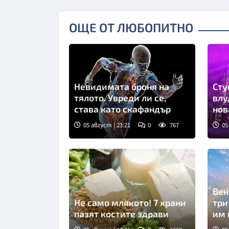
ОЩЕ ОТ ЛЮБОПИТНО
Невидимата броня на
Сту
тялото. Увреди ли се,
влуди. С бра
става като скафандър
нов
05 август | 23:21
0
767
05
Вен
Не само млякото! 7 храни
три
пазят костите здрави
им 