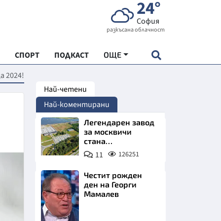
24°
София
разкъсана облачност
СПОРТ
ПОДКАСТ
ОЩЕ
а 2024!
Най-четени
НДАРТ
Най-коментирани
АДЕМИЯ "ЧУДЕСАТА НА БЪЛГАРИЯ"
Легендарен завод
за москвичи
стана
Е
индустриално
11
126251
чудо. Позлатява
Северна България
Честит рожден
ден на Георги
Мамалев
СКАТА ХРАНА
Снимка:
АРСКАТА ИКОНОМИКА