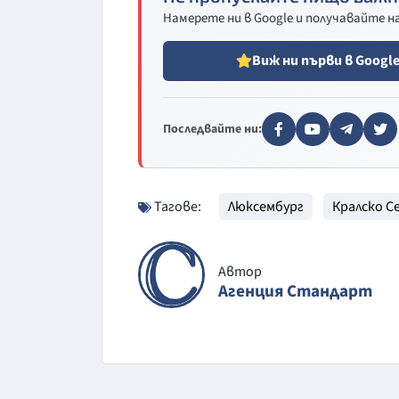
Намерете ни в Google и получавайте 
Виж ни първи в Googl
Последвайте ни:
Тагове:
Люксембург
Кралско 
Автор
Агенция Стандарт