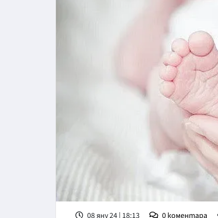
08 яну 24 | 18:13
0
коментара