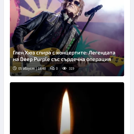
Глен Хюз спира с концертите: Легендата
на Deep Purple със сърдечна операция
05 август | 18:48
0
319