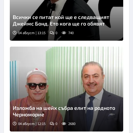
Всички се питат кой ще е следващият
Джеймс Бонд. Ето кога ще го обявят
04 август | 13:15
0
740
Изложба на шейх събра елит на родното
Черноморие
04 август | 12:15
0
2680