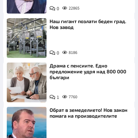
0
22865
Снимка: БНТ
Наш гигант позлати беден град.
Нов завод
0
8186
Драма с пенсиите. Едно
предложение удря над 800 000
българи
1
7760
Обрат в земеделието! Нов закон
помага на производителите