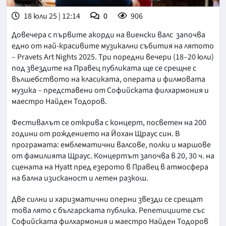
18 юли 25 | 12:14
0
906
Довечера с първите акорди на виенски валс започва
едно от най-красивите музикални събития на лятото
– Pravets Art Nights 2025. Три поредни вечери (18–20 юли)
под звездите на Правец публиката ще се срещне с
вълшебството на класиката, операта и филмовата
музика – представени от Софийската филхармония и
маестро Найден Тодоров.
Фестивалът се открива с концерт, посветен на 200
години от рождението на Йохан Щраус син. В
програмата: емблематични валсове, полки и маршове
от фамилията Щраус. Концертът започва в 20, 30 ч. на
сцената на Hyatt пред езерото в Правец в атмосфера
на бална изисканост и летен разкош.
Две силни и харизматични оперни звезди се срещат
това лято с българската публика. Репетициите със
Софийската филхармония и маестро Найден Тодоров