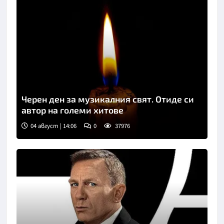
Черен ден за музикалния свят. Отиде си
автор на големи хитове
04 август | 14:06
0
37976