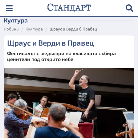
Култура
Новини
Култура
Щраус и Верди в Правец
Щраус и Верди в Правец
Фестивалът с шедьоври на класиката събира
ценители под открито небе