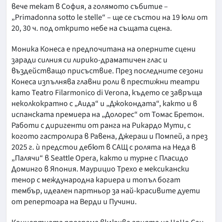
вече текат в София, а голямото събитие –
„Primadonna sotto le stelle“ – ще се състои на 19 юли от
20, 30 ч. под открито небе на същата сцена.
Моника Конеса е предпочитана на оперните сцени
заради силния си лирико-драматичен глас и
въздействащо присъствие. През последните сезони
Конеса изпълнява главни роли в престижни театри
като Teatro Filarmonico di Verona, където се завръща
неколкократно с „Аида“ и „Джокондата“, както и в
испанската премиера на „Долорес“ от Томас Бретон.
Работи с диригенти от ранга на Рикардо Мути, с
когото гастролира в Равена, Джераш и Помпей, а през
2025 г. ѝ предстои дебют в САЩ с ролята на Неда в
„Палячи“ в Seattle Opera, както и турне с Пласидо
Доминго в Япония. Маурицио Трехо е мексикански
тенор с международна кариера и топъл богат
тембър, идеален партньор за най-красивите дуети
от репертоара на Верди и Пучини.