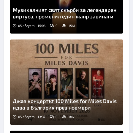
Музикалният свят скърби за легендарен
виртуоз, променил един жанр завинаги
05 август | 15:06
0
1561
Джаз концертът 100 Miles for Miles Davis
идва в България през ноември
05 август | 13:37
0
186