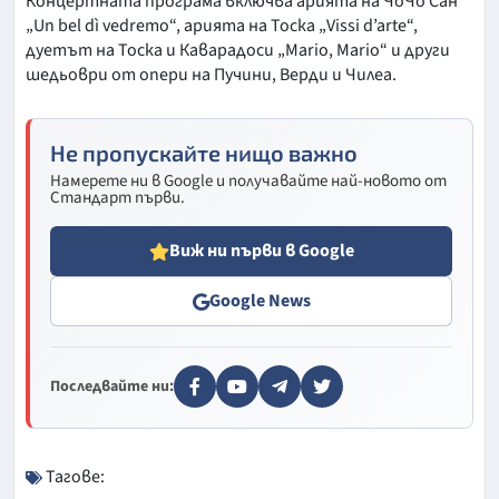
Концертната програма включва арията на ЧоЧо Сан
„Un bel dì vedremo“, арията на Тоска „Vissi d’arte“,
дуетът на Тоска и Каварадоси „Mario, Mario“ и други
шедьоври от опери на Пучини, Верди и Чилеа.
Не пропускайте нищо важно
Намерете ни в Google и получавайте най-новото от
Стандарт първи.
Виж ни първи в Google
Google News
Последвайте ни:
Тагове: