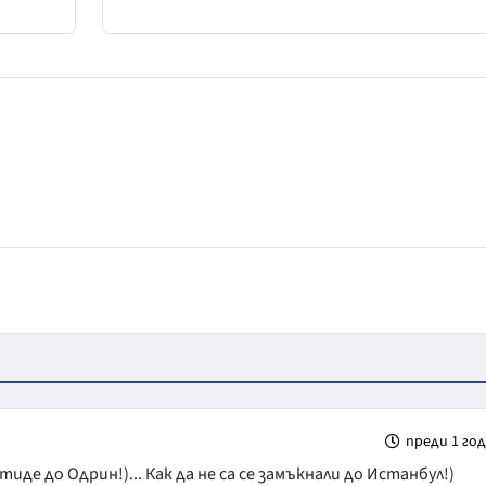
преди 1 го
отиде до Одрин!)... Как да не са се замъкнали до Истанбул!)