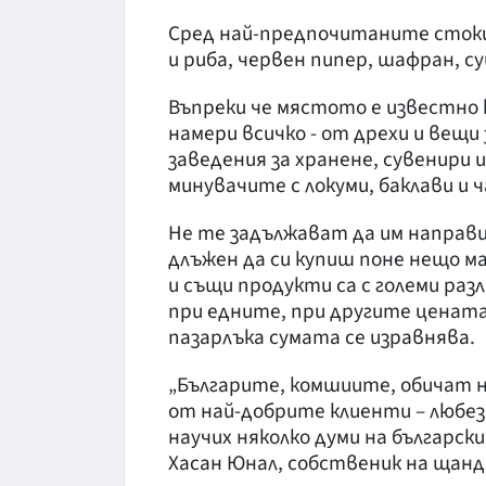
Сред най-предпочитаните стоки 
и риба, червен пипер, шафран, су
Въпреки че мястото е известно 
намери всичко - от дрехи и вещи
заведения за хранене, сувенири 
минувачите с локуми, баклави и ч
Не те задължават да им направи
длъжен да си купиш поне нещо ма
и същи продукти са с големи разл
при едните, при другите цената м
пазарлъка сумата се изравнява.
„Българите, комшиите, обичат н
от най-добрите клиенти – любез
научих няколко думи на български 
Хасан Юнал, собственик на щанд 