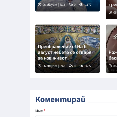
тре
06 август | 8:13
0
1177
06
Сни
Преображение е! На 6
август небето се отваря
Рож
за нов живот
бас
06 август | 6:48
0
3272
06
Коментирай
Име
*