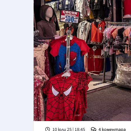
10 юли 25 | 18:45
4
коментара