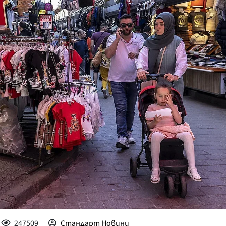
КУЛТУРА
ПРАВОСЪДИЕ
КРИМИ
КИБЕРЗАЩИТ
ВЯРА
ОБЯВИ
ВОЙНАТА В У
ВРЕМЕТО
247509
Стандарт Новини