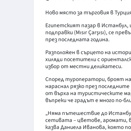
Ново място за търговия в Турци
Египетският пазар в Истанбул,
подправки (Mısır Çarşısı), се п
през последната година.
Разположен в сърцето на истор
хиляди посетители с ориенталск
избор от местни деликатеси.
Според туроператори, броят на
нараснал рязко през последните
от върха на туристическите мар
въпреки че градът е много по-бл
„Няма пътешествие до Истанбул 
сетивата – цветове, аромати, вк
казва Даниела Иванова, която 