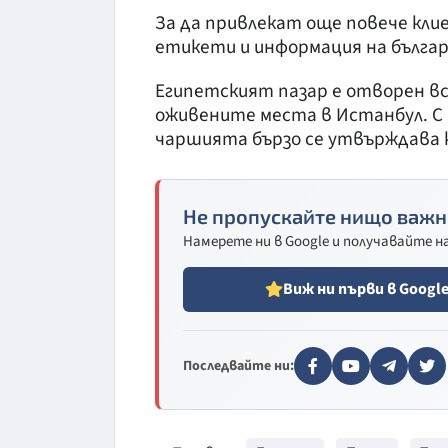
За да привлекат още повече кли
етикети и информация на българс
Египетският пазар е отворен всек
оживените места в Истанбул. С
чаршията бързо се утвърждава к
Не пропускайте нищо важн
Намерете ни в Google и получавайте 
Виж ни първи в Googl
Последвайте ни: