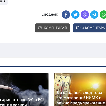
ция
Сподели:
КОМЕНТИРАЙ
4 КОМЕНТАРА
До обяд пек, след това –
гръмотевици! НИМХ с
гария отново №1 в ЕС!
важно предупреждение
сация разкри