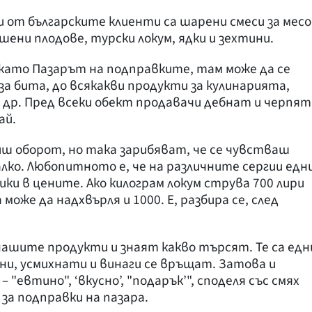
от българските клиенти са шарени смеси за месо
шени плодове, турски локум, ядки и зехтини.
като Пазарът на подправките, там може да се
 за бита, до всякакви продукти за кулинарията,
и др. Пред всеки обект продавачи дебнат и черпят
ай.
ш оборот, но така зарибяват, че се чувстваш
лко. Любопитното е, че на различните сергии едн
ики в цените. Ако килограм локум струва 700 лири
оже да надхвърля и 1000. Е, разбира се, след
ашите продукти и знаят какво търсят. Те са едн
ни, усмихнати и винаги се връщат. Затова и
– "евтино", ‘вкусно’, "подарък’", споделя със смях
за подправки на пазара.