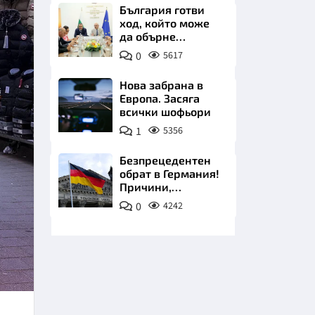
плажа
България готви
ход, който може
да обърне
туристическия
0
5617
сезон
Нова забрана в
Европа. Засяга
НИЦИ
всички шофьори
1
5356
Безпрецедентен
обрат в Германия!
КРАЙНА
Причини,
тенденции и
0
4242
предупреждение