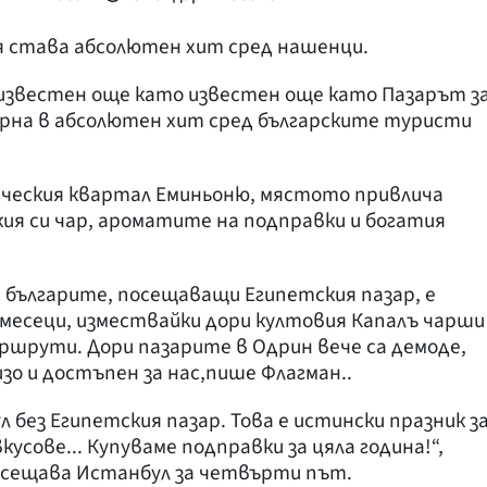
я става абсолютен хит сред нашенци.
 известен още като известен още като Пазарът з
ревърна в абсолютен хит сред българските туристи
ическия квартал Еминьоню, мястото привлича
ия си чар, ароматите на подправки и богатия
 българите, посещаващи Египетския пазар, е
 месеци, измествайки дори култовия Капалъ чарши
шрути. Дори пазарите в Одрин вече са демоде,
изо и достъпен за нас,пише Флагман..
без Египетския пазар. Това е истински празник з
усове... Купуваме подправки за цяла година!“,
посещава Истанбул за четвърти път.