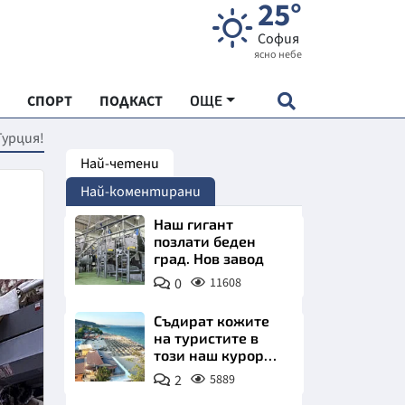
25°
София
ясно небе
СПОРТ
ПОДКАСТ
ОЩЕ
Турция!
Най-четени
НДАРТ
Най-коментирани
АДЕМИЯ "ЧУДЕСАТА НА БЪЛГАРИЯ"
Наш гигант
позлати беден
град. Нов завод
Е
0
11608
Съдират кожите
на туристите в
този наш курорт.
СКАТА ХРАНА
Шокираща
2
5889
сметка за обяд на
АРСКАТА ИКОНОМИКА