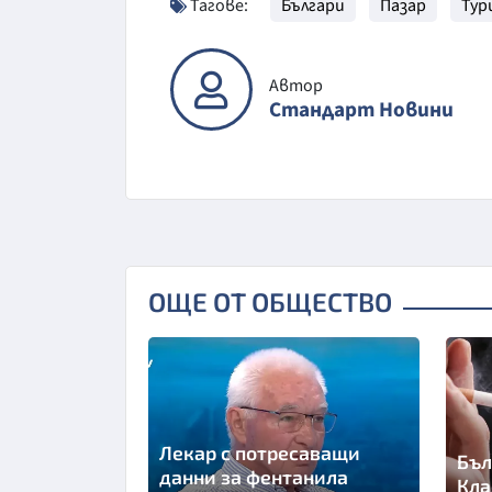
Тагове:
Българи
Пазар
Тур
Автор
Стандарт Новини
ОЩЕ ОТ ОБЩЕСТВО
Лекар с потресаващи
Бъл
данни за фентанила
Кла