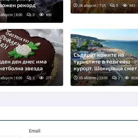
вожен рекорд
06 август | 7:15
0
943
 август | 8:00
0
490
мка: goggle
Съдират кожите на
ден ден днес има
туристите в този наш
кетболна звезда
курорт. Шокираща смет
за обяд на плажа
 август | 6:00
0
277
05 август | 23:05
2
603
Email