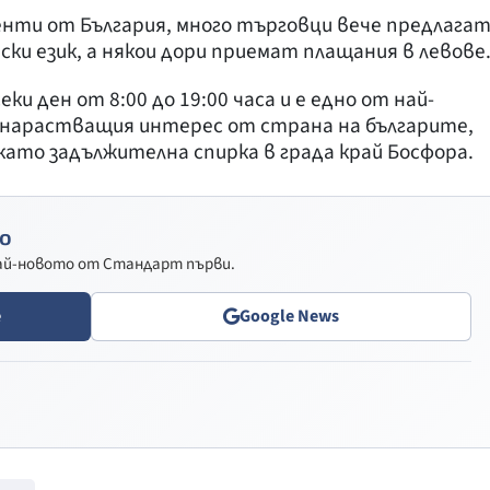
енти от България, много търговци вече предлага
ки език, а някои дори приемат плащания в левове
и ден от 8:00 до 19:00 часа и е едно от най-
 нарастващия интерес от страна на българите,
ато задължителна спирка в града край Босфора.
о
най-новото от Стандарт първи.
e
Google News