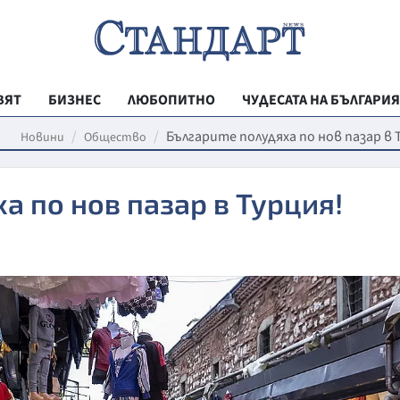
ВЯТ
БИЗНЕС
ЛЮБОПИТНО
ЧУДЕСАТА НА БЪЛГАРИЯ
РЕГИОНАЛНИ
Българите полудяха по нов пазар в 
Новини
Общество
ВЕСТНИК СТА
а по нов пазар в Турция!
МЛАДЕЖКА АК
ЗДРАВЕ
ОБРАЗОВАНИ
МОЯТ ГРАД
ТЕХНОЛОГИИ
ДА!НА БЪЛГАР
ДА! НА БЪЛГ