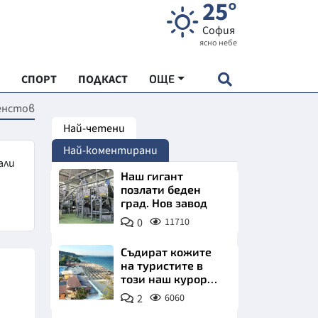
25°
София
ясно небе
СПОРТ
ПОДКАСТ
ОЩЕ
енстов
Най-четени
НДАРТ
Най-коментирани
АДЕМИЯ "ЧУДЕСАТА НА БЪЛГАРИЯ"
али
Наш гигант
позлати беден
град. Нов завод
Е
0
11710
Съдират кожите
на туристите в
този наш курорт.
СКАТА ХРАНА
Шокираща
2
6060
сметка за обяд на
АРСКАТА ИКОНОМИКА