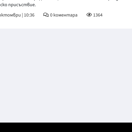
рско присъствие.
КУЛТУРА
октомври | 10:36
0
коментара
1364
ПРАВОСЪДИЕ
КРИМИ
КИБЕРЗАЩИТ
ВЯРА
ОБЯВИ
ВОЙНАТА В У
ВРЕМЕТО