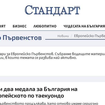
ВЯТ
БИЗНЕС
ЛЮБОПИТНО
ЧУДЕСАТА НА БЪЛГАРИЯ
РЕГИОНАЛНИ
о Първенстов
Европейско Първ
Новини
ВЕСТНИК СТА
МЛАДЕЖКА АК
тари за Европейско Първенстов. Събрахме водещите матери
ии, в които темата се развива най-активно.
ЗДРАВЕ
ОБРАЗОВАНИ
МОЯТ ГРАД
ТЕХНОЛОГИИ
и два медала за България на
опейското по таекуондо
ДА!НА БЪЛГАР
първенството продължава, като отново имаме сериозно
ДА! НА БЪЛГ