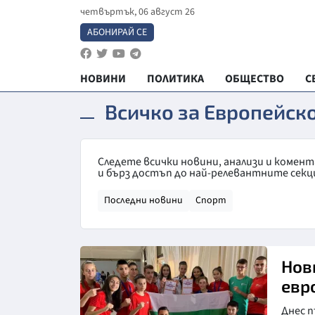
четвъртък, 06 август 26
АБОНИРАЙ СЕ
НОВИНИ
ПОЛИТИКА
ОБЩЕСТВО
С
Всичко за Европейск
Следете всички новини, анализи и комен
и бърз достъп до най-релевантните секц
Последни новини
Спорт
Нов
евр
Днес 