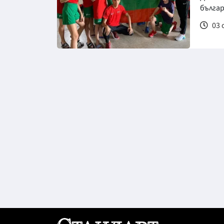
бълга
03 