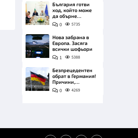
плажа
България готви
ход, който може
да обърне
туристическия
0
5735
сезон
Нова забрана в
Европа. Засяга
НИЦИ
всички шофьори
1
5388
Безпрецедентен
обрат в Германия!
КРАЙНА
Причини,
тенденции и
0
4269
предупреждение