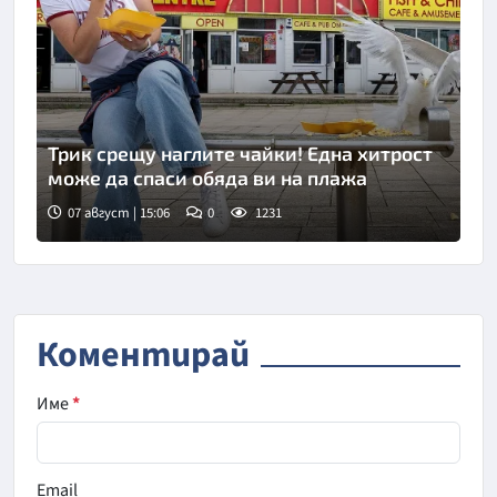
Трик срещу наглите чайки! Една хитрост
може да спаси обяда ви на плажа
07 август | 15:06
0
1231
Коментирай
Име
*
Email