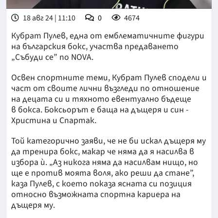
18 авг 24 | 11:10
0
4674
Кубрат Пулев, една от емблематичните фигури
на българския бокс, участва предаването
„Събуди се” по NOVA.
Освен спортните теми, Кубрат Пулев сподели и
част от своите лични възгледи по отношение
на децата си и тяхното евентуално бъдеще
в бокса. Боксьорът е баща на дъщеря и син -
Христина и Спартак.
Той категорично заяви, че не би искал дъщеря му
да тренира бокс, макар че няма да я насилва в
избора ѝ. „Аз никога няма да насилвам нищо, но
ще е против моята воля, ако реши да стане”,
каза Пулев, с което показа ясната си позиция
относно възможната спортна кариера на
дъщеря му.