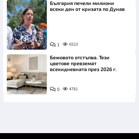
България печели милиони
всеки ден от кризата по Дунав
1
6523
Снимка: БТА
Бежовото отстъпва. Тези
цветове превземат
всекидневната през 2026 г.
0
4781