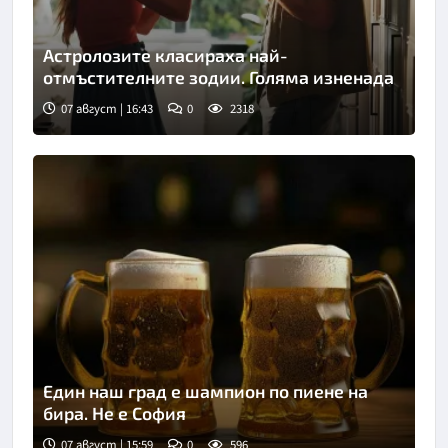
Астролозите класираха най-
отмъстителните зодии. Голяма изненада
07 август | 16:43
0
2318
Снимка: iStock
Един наш град е шампион по пиене на
бира. Не е София
07 август | 15:59
0
596