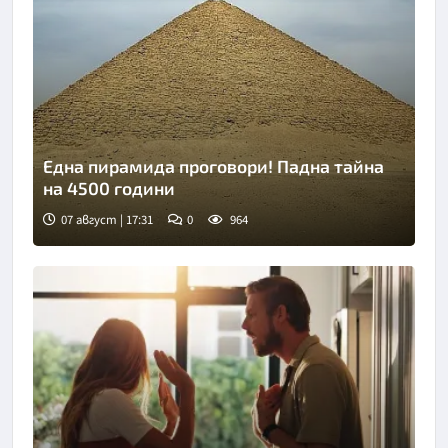
Една пирамида проговори! Падна тайна
на 4500 години
07 август | 17:31
0
964
Снимка: goggle