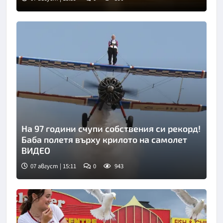
Снимка: goggle
На 97 години счупи собствения си рекорд!
Баба полетя върху крилото на самолет
ВИДЕО
07 август | 15:11
0
943
Снимка: инстаграм