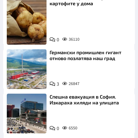
картофите у дома
Снимка:
0
36110
Пиксабей
Германски промишлен гигант
отново позлатява наш град
3
26847
Спешна евакуация в София.
Изкараха хиляди на улицата
0
6550