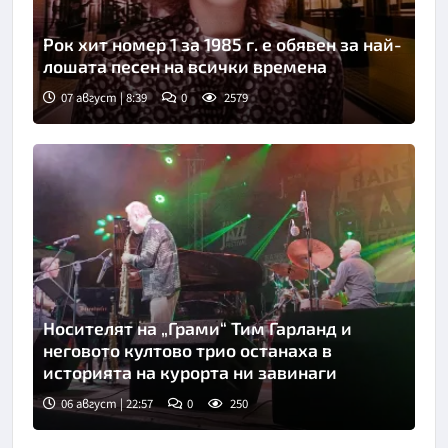
Рок хит номер 1 за 1985 г. е обявен за най-
лошата песен на всички времена
07 август | 8:39
0
2579
Носителят на „Грами“ Тим Гарланд и
неговото култово трио останаха в
историята на курорта ни завинаги
06 август | 22:57
0
250