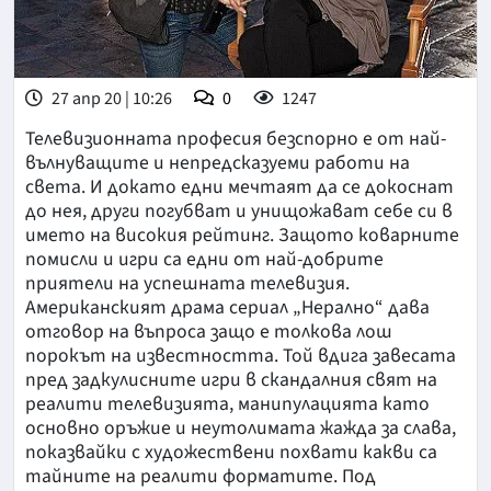
27 апр 20 | 10:26
0
1247
Телевизионната професия безспорно е от най-
вълнуващите и непредсказуеми работи на
света. И докато едни мечтаят да се докоснат
до нея, други погубват и унищожават себе си в
името на високия рейтинг. Защото коварните
помисли и игри са едни от най-добрите
приятели на успешната телевизия.
Американският драма сериал „Нерално“ дава
отговор на въпроса защо е толкова лош
порокът на известността. Той вдига завесата
пред задкулисните игри в скандалния свят на
реалити телевизията, манипулацията като
основно оръжие и неутолимата жажда за слава,
показвайки с художествени похвати какви са
тайните на реалити форматите. Под