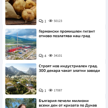
Снимка:
1
50123
Пиксабей
Германски промишлен гигант
отново позлатява наш град
4
34101
Строят нов индустриален град.
300 декара чакат златни заводи
1
17087
България печели милиони
всеки ден от кризата по Дунав