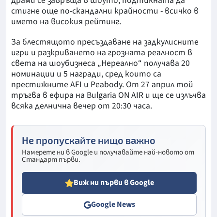
драми се завръща в шоуто, подтикната да
стигне още по-скандални крайности - всичко в
името на високия рейтинг.
За блестящото пресъздаване на задкулисните
игри и разкриването на грозната реалност в
света на шоубизнеса „Нереално“ получава 20
номинации и 5 награди, сред които са
престижните AFI и Peabody. От 27 април той
тръгва в ефира на Bulgaria ON AIR и ще се излъчва
всяка делнична вечер от 20:30 часа.
Не пропускайте нищо важно
Намерете ни в Google и получавайте най-новото от
Стандарт първи.
Виж ни първи в Google
Google News