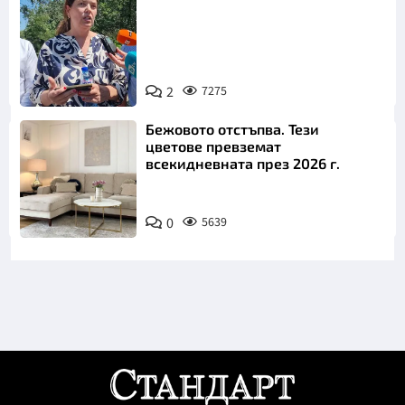
2
7275
Снимка: БТА
Бежовото отстъпва. Тези
цветове превземат
всекидневната през 2026 г.
0
5639