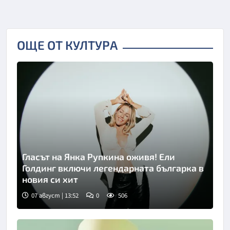
ОЩЕ ОТ КУЛТУРА
Гласът на Янка Рупкина оживя! Ели
Голдинг включи легендарната българка в
новия си хит
07 август | 13:52
0
506