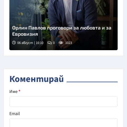
Орлин Павлов проговори за любовта и за
Евровизия
06 август | 16:10
0
1023
Снимка: БТА
Коментирай
Име
*
Email