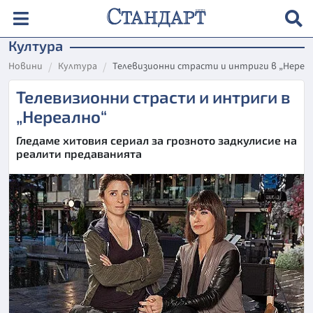
Култура
Новини
Култура
Телевизионни страсти и интриги в „Нереа
Телевизионни страсти и интриги в
„Нереално“
Гледаме хитовия сериал за грозното задкулисие на
реалити предаванията