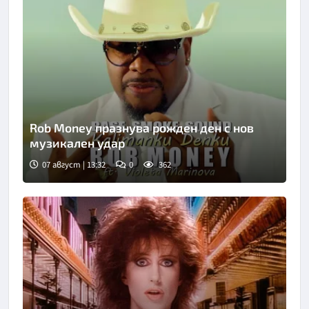
Rob Money празнува рожден ден с нов
музикален удар
07 август | 13:32
0
362