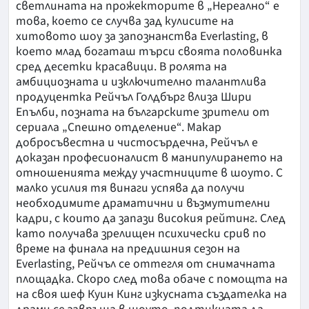
светлината на прожекторите в „Нереално“ е
това, което се случва зад кулисите на
хитовото шоу за запознанства Everlasting, в
което млад богаташ търси своята половинка
сред десетки красавици. В ролята на
амбициозната и изключително талантлива
продуцентка Рейчъл Голдбърг влиза Шири
Епълби, позната на българските зрители от
сериала „Спешно отделение“. Макар
добросъвестна и чистосърдечна, Рейчъл е
доказан професионалист в манипулирането на
отношенията между участниците в шоуто. С
малко усилия тя винаги успява да получи
необходимите драматични и възмутителни
кадри, с които да запази високия рейтинг. След
като получава зрелищен психически срив по
време на финала на предишния сезон на
Everlasting, Рейчъл се оттегля от снимачната
площадка. Скоро след това обаче с помощта на
на своя шеф Куин Кинг изкусната създателка на