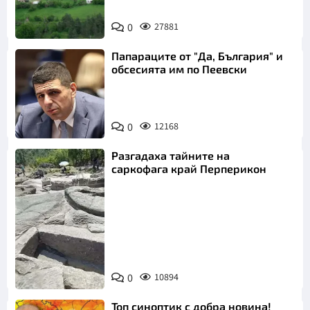
0
27881
Папараците от "Да, България" и
обсесията им по Пеевски
0
12168
Разгадаха тайните на
саркофага край Перперикон
Снимка:
Bulgaria ON
0
10894
AIR
Топ синоптик с добра новина!