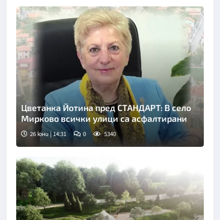
Цветанка Йотина пред СТАНДАРТ: В село
Мирково всички улици са асфалтирани
26 юни | 14:31
0
5340