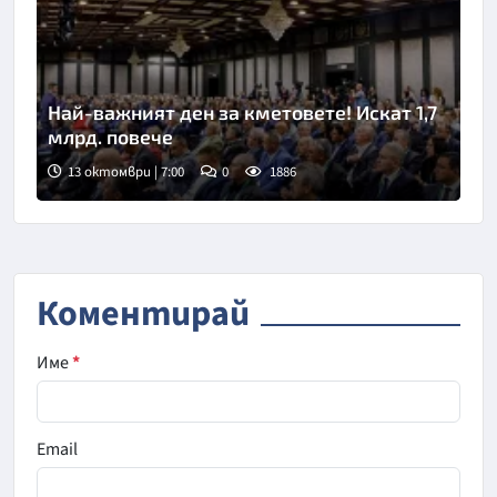
Най-важният ден за кметовете! Искат 1,7
млрд. повече
13 октомври | 7:00
0
1886
Коментирай
Име
*
Email