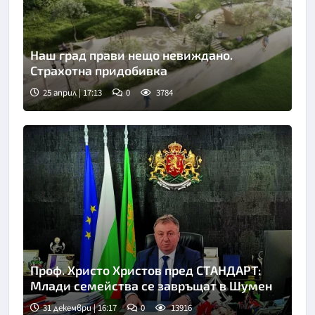
Наш град прави нещо невиждано.
Страхотна придобивка
25 април | 17:13
0
3784
Проф. Христо Христов пред СТАНДАРТ:
Млади семейства се завръщат в Шумен
31 декември | 16:17
0
13916