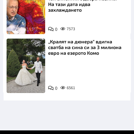
На тази дата идва
захлаждането
0
7573
„Кралят на дюнера“ вдигна
сватба на сина си за 3 милиона
евро на езерото Комо
Снимка:
0
6561
Инстаграм