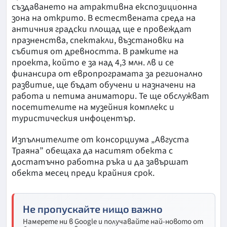
създаването на атрактивна експозиционна
зона на открито. В естествената среда на
античния градски площад ще е провеждат
празненства, спектакли, възстановки на
събития от древността. В рамките на
проекта, който е за над 4,3 млн. лв и се
финансира от европрограмата за регионално
развитие, ще бъдат обучени и назначени на
работа и петима аниматори. Те ще обслужват
посетителите на музейния комплекс и
туристическия инфоцентър.
Изпълнителите от консорциума „Августа
Траяна” обещаха да наситят обекта с
достатъчно работна ръка и да завършат
обекта месец преди крайния срок.
Не пропускайте нищо важно
Намерете ни в Google и получавайте най-новото от