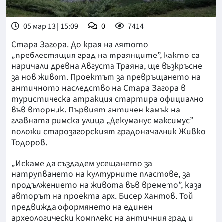
05 мар 13 | 15:09
0
7414
Стара Загора. До края на лятото
„преблестящия град на траянците”, както са
наричали древна Августа Траяна, ще възкръсне
за нов живот. Проектът за превръщането на
античното наследство на Стара Загора в
туристическа атракция стартира официално
във вторник. Първият античен камък на
главната римска улица „Декуманус максимус”
положи старозагорският градоначалник Живко
Тодоров.
„Искаме да създадем усещането за
натрупването на културните пластове, за
продължението на живота във времето”, каза
авторът на проекта арх. Бисер Хантов. Той
предвижда оформянето на единен
археологически комплекс на античния град и