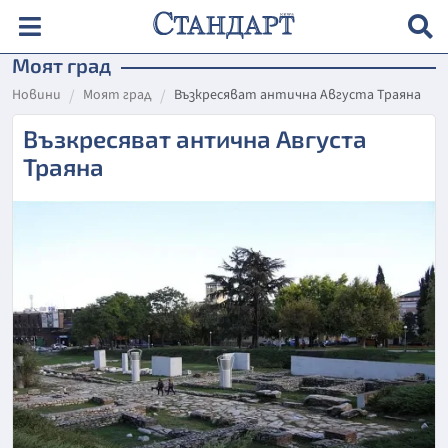
Моят град
Новини
Моят град
Възкресяват антична Августа Траяна
Възкресяват антична Августа
Траяна