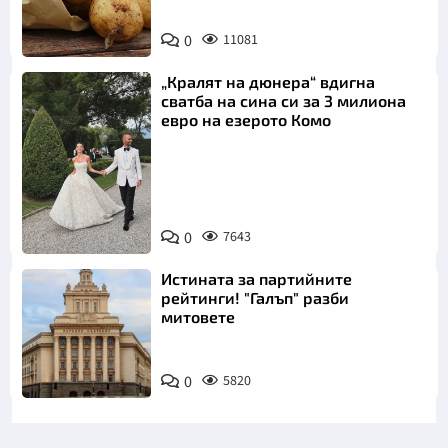
Снимка:
0
11081
Пиксабей
„Кралят на дюнера“ вдигна
сватба на сина си за 3 милиона
евро на езерото Комо
Снимка:
0
7643
Инстаграм
Истината за партийните
рейтинги! "Галъп" разби
митовете
0
5820