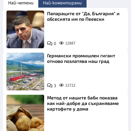
Най-четени
Най-коментирани
Папараците от "Да, България" и
обсесията им по Пеевски
0
12887
Германски промишлен гигант
отново позлатява наш град
3
12722
Метод от нашите баби показва
как най-добре да съхраняваме
картофите у дома