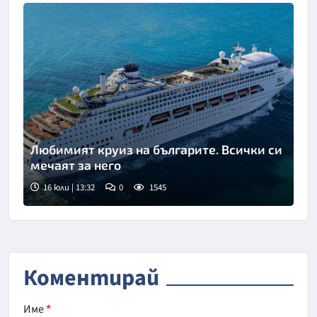
Любимият круиз на българите. Всички си
мечаят за него
16 юли | 13:32
0
1545
Коментирай
Име
*