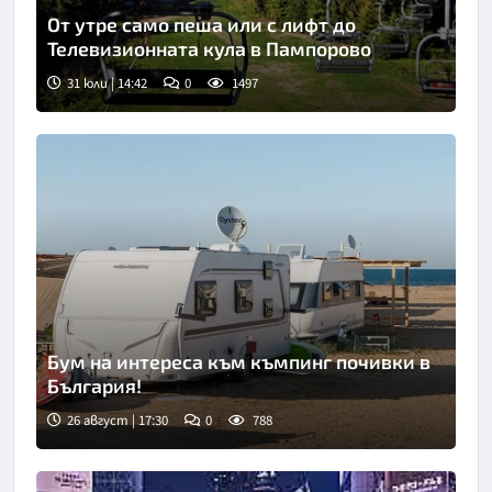
От утре само пеша или с лифт до
Телевизионната кула в Пампорово
31 юли | 14:42
0
1497
Бум на интереса към къмпинг почивки в
България!
26 август | 17:30
0
788