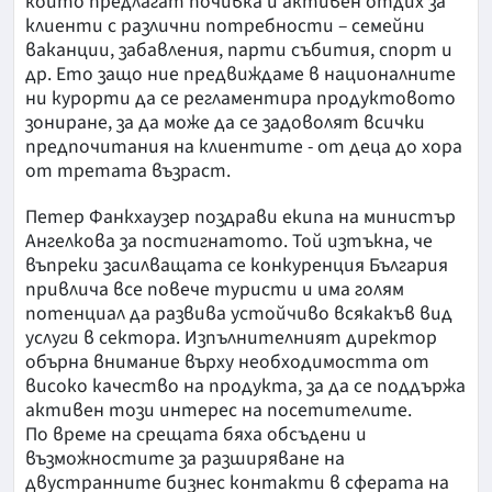
които предлагат почивка и активен отдих за
клиенти с различни потребности – семейни
ваканции, забавления, парти събития, спорт и
др. Ето защо ние предвиждаме в националните
ни курорти да се регламентира продуктовото
зониране, за да може да се задоволят всички
предпочитания на клиентите - от деца до хора
от третата възраст.
Петер Фанкхаузер поздрави екипа на министър
Ангелкова за постигнатото. Той изтъкна, че
въпреки засилващата се конкуренция България
привлича все повече туристи и има голям
потенциал да развива устойчиво всякакъв вид
услуги в сектора. Изпълнителният директор
обърна внимание върху необходимостта от
високо качество на продукта, за да се поддържа
активен този интерес на посетителите.
По време на срещата бяха обсъдени и
възможностите за разширяване на
двустранните бизнес контакти в сферата на