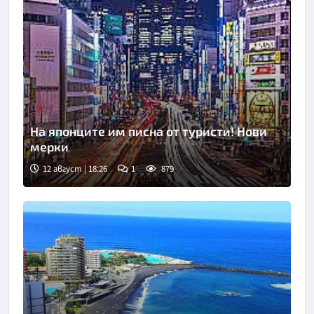
На японците им писна от туристи! Нови
мерки
12 август | 18:26
1
879