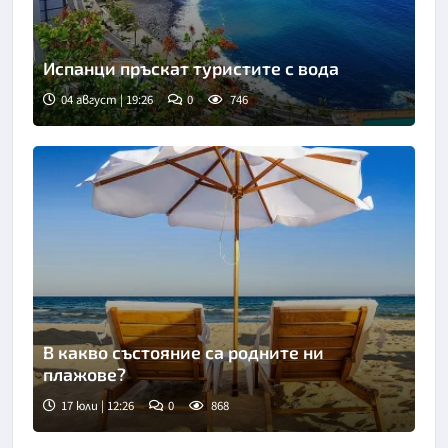
Испанци пръскат туристите с вода
04 август | 19:26
0
746
В какво състояние са родните ни
плажове?
17 юли | 12:26
0
868