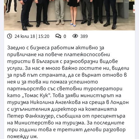
24 юли 18 | 15:20
0
389
Заедно с бизнеса работим активно за
привличане на повече платежоспособни
туристи в България с разнообразни видове
услуги. За нас е много важно гостите ни, видели
за пръв път страната, да се върнат отново в
нея и за това ни помага успешното
партньорство със световни туроператори
като „Томас Кук". Това заяви министърът на
туризма Николина Ангелкова на среща в Лондон
с изпълнителния директор на компанията
Петер Фанкхаузер, съобщиха от пресцентъра
на Министерство на туризма. За последните
три години това е третият делови разговор
помежду им.