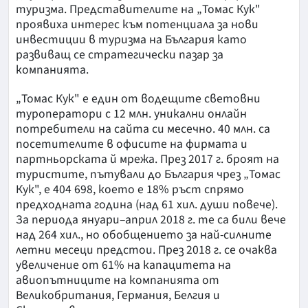
туризма. Представителите на „Томас Кук"
проявиха интерес към потенциала за нови
инвестиции в туризма на България като
развиващ се стратегически пазар за
компанията.
„Томас Кук" е един от водещите световни
туроператори с 12 млн. уникални онлайн
потребители на сайта си месечно. 40 млн. са
посетителите в офисите на фирмата и
партньорската й мрежа. През 2017 г. броят на
туристите, пътували до България чрез „Томас
Кук", е 404 698, което е 18% ръст спрямо
предходната година (над 61 хил. души повече).
За периода януари–април 2018 г. те са били вече
над 264 хил., но обобщението за най-силните
летни месеци предстои. През 2018 г. се очаква
увеличение от 61% на капацитета на
авиопътниците на компанията от
Великобритания, Германия, Белгия и