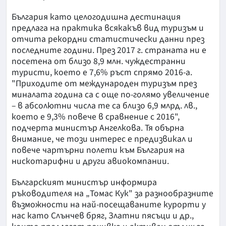
България като целогодишна дестинация
предлага на практика всякакъв вид туризъм и
отчита рекордни статистически данни през
последните години. През 2017 г. страната ни е
посетена от близо 8,9 млн. чуждестранни
туристи, което е 7,6% ръст спрямо 2016-а.
"Приходите от международен туризъм през
миналата година са с още по-голямо увеличение
– в абсолютни числа те са близо 6,9 млрд. лв.,
което е 9,3% повече в сравнение с 2016",
подчерта министър Ангелкова. Тя обърна
внимание, че този интерес е предизвикал и
повече чартърни полети към България на
нискотарифни и други авиокомпании.
Българският министър информира
ръководителя на „Томас Кук" за разнообразните
възможности на най-посещаваните курорти у
нас като Слънчев бряг, Златни пясъци и др.,