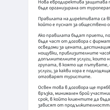
Нова евродиректива защитава п
бъде организирана от туропера
Правилата на директивата са вк
който е пуснат за обществено 
Ако правилата бъдат приети, п
бъде част от договора с фирмат
осведоми за цената, дестинаци
нощувки, приблизителните часо
допълнителните услуги, които не
групата, в която ще пътувате,
услуги, за какви хора е подходящ
отговарят туристите.
Освен това в договора ще трябв
връзка, минимален брой участни
срок, в който клиентите да бъда
зависят от продължителността