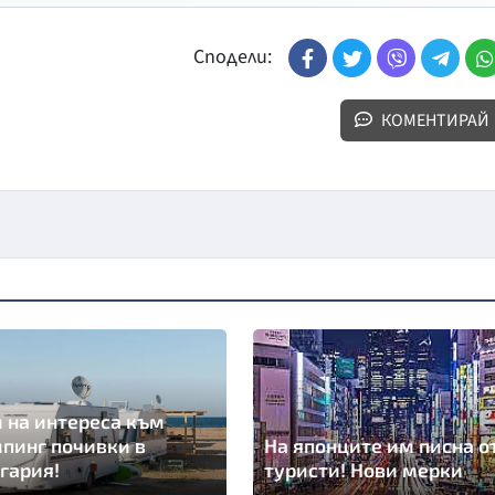
Сподели:
КОМЕНТИРАЙ
 на интереса към
пинг почивки в
На японците им писна о
гария!
туристи! Нови мерки