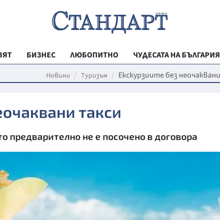
ВЯТ
БИЗНЕС
ЛЮБОПИТНО
ЧУДЕСАТА НА БЪЛГАРИЯ
РЕГИОНАЛНИ
Екскурзиите без неочакван
Новини
Туризъм
ВЕСТНИК СТА
еочаквани такси
МЛАДЕЖКА АК
ЗДРАВЕ
о предварително не е посочено в договора
ОБРАЗОВАНИ
МОЯТ ГРАД
ТЕХНОЛОГИИ
ДА!НА БЪЛГАР
ДА! НА БЪЛГ