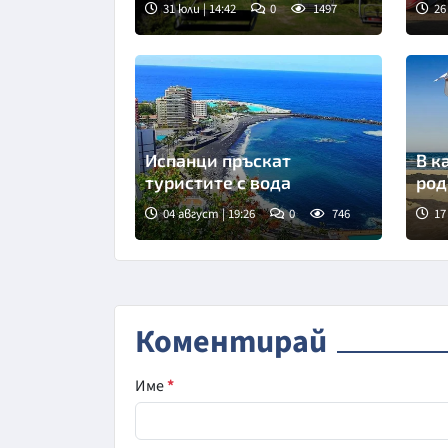
31 юли | 14:42
0
1497
26
Испанци пръскат
В к
туристите с вода
род
04 август | 19:26
0
746
17
Коментирай
Име
*