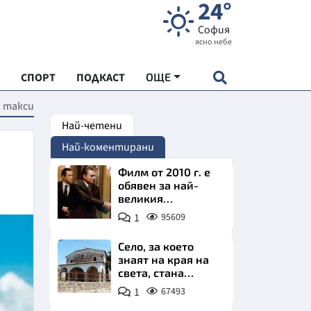
24°
София
ясно небе
СПОРТ
ПОДКАСТ
ОЩЕ
и такси
Най-четени
НДАРТ
Най-коментирани
АДЕМИЯ "ЧУДЕСАТА НА БЪЛГАРИЯ"
Филм от 2010 г. е
обявен за най-
великия
Е
психологически
1
95609
трилър в
историята
Село, за което
знаят на края на
света, стана
СКАТА ХРАНА
имотно бижу на
1
67493
София. Къщи с
АРСКАТА ИКОНОМИКА