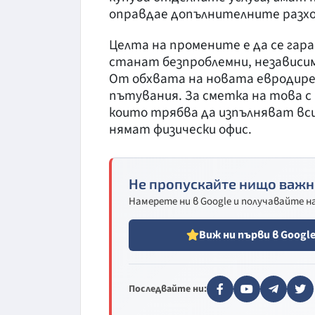
оправдае допълнителните разхо
Целта на промените е да се га
станат безпроблемни, независимо
От обхвата на новата евродир
пътувания. За сметка на това с
които трябва да изпълняват вси
нямат физически офис.
Не пропускайте нищо важн
Намерете ни в Google и получавайте 
Виж ни първи в Googl
Последвайте ни: