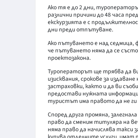
Ако тя е до 2 дни, туроператоръ
различни причини до 48 часа пре
екскурзията е с продължителност
дни преди отпътуване.
Ако пътуването е над седмица,
че пътуването няма да се състо
проектозакона.
Туроператорът ще трябва да ви 
изисквания, срокове за издаван
застраховки, както и да ви съо
предостави нужната информация
туристът има правото да не ги 
Според друга промяна, залегнала
право да сменим титуляра на в
няма право да начислява такси 
купува отделните услуги, имат т