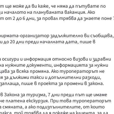
т ще може да ви каже, че няма да пътувате по
ди началото на плануваната ваканция. Ако
 от 2 до 6 дни, за провал трябва да знаете поне 
 фирмата-организатор задължително ви съобщава,
и до 20 дни преди началната дата, пише в
осигури и информация относно визови и здравни
е на нужните документи, информацията за нужни
бщава за всяка промяна. Ако туроператорът не
 за дължими такси и допълнителни разходи,
заплаща, пише в проекта за промени в закона.
 в Закона за туризма, 7 дни преди път ще имаме
ече платена екскурзия. При това туроператорът
за смяната, а ако подизпълнителите, от които
акса, той трябва да я покаже на клиента, за да