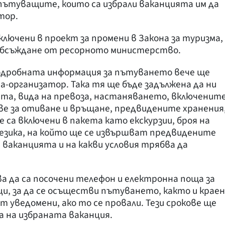
ътуващите, които са избрали ваканцията им да
тор.
лючени в проект за промени в Закона за туризма,
обсъждане от ресорното министерство.
одробната информация за пътуването вече ще
а-организатор. Така тя ще бъде задължена да ни
ята, вида на превоза, настаняването, включенит
ве за отиване и връщане, предвидените хранения
 са включени в пакета като екскурзии, броя на
 езика, на който ще се извършват предвидените
а ваканцията и на какви условия трябва да
а да са посочени телефон и електронна поща за
ци, за да се осъществи пътуването, както и краен
т уведомени, ако то се провали. Тези срокове ще
 на избраната ваканция.