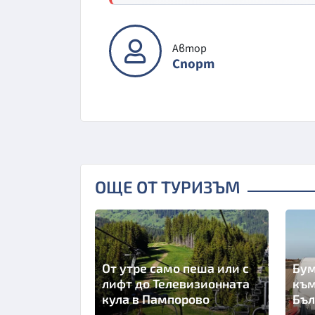
Автор
Спорт
ОЩЕ ОТ ТУРИЗЪМ
От утре само пеша или с
Бум
лифт до Телевизионната
към
кула в Пампорово
Бъл