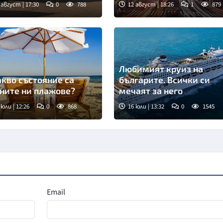
 август | 17:30
0
788
12 август | 18:26
1
879
Любимият круиз на
акво състояние са
българите. Всички си
ните ни плажове?
мечаят за него
 юли | 12:26
0
868
16 юли | 13:32
0
1545
Email