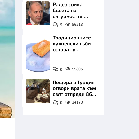
бъдеще
Радев свика
Съвета по
сигурността,
следва ключово
5
56513
изявление
Традиционните
кухненски гъби
НИЦИ
остават в
миналото. Какво
се използва сега?
Снимка:
0
55805
Пиксабей
КРАЙНА
Пещера в Турция
отвори врата към
свят отпреди 86
000 години
0
34170