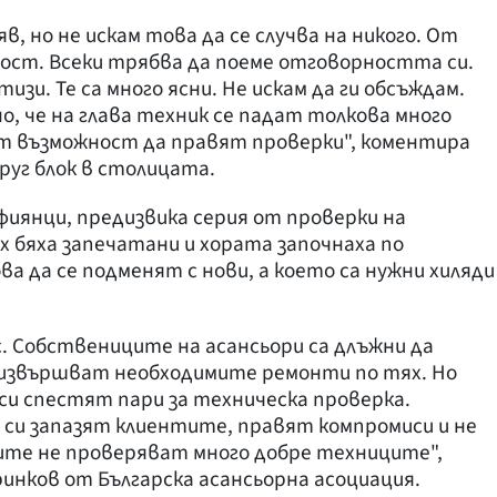
яв, но не искам това да се случва на никого. От
ост. Всеки трябва да поеме отговорността си.
зи. Те са много ясни. Не искам да ги обсъждам.
но, че на глава техник се падат толкова много
ат възможност да правят проверки", коментира
руг блок в столицата.
иянци, предизвика серия от проверки на
х бяха запечатани и хората започнаха по
ва да се подменят с нови, а което са нужни хиляди
. Собствениците на асансьори са длъжни да
 извършват необходимите ремонти по тях. Но
си спестят пари за техническа проверка.
а си запазят клиентите, правят компромиси и не
те не проверяват много добре техниците",
инков от Българска асансьорна асоциация.