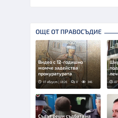
ОЩЕ ОТ ПРАВОСЪДИЕ
Видео с 12-годишно
Шир
момче задейства
пол
прокуратурата
леч
07 август | 18:26
0
346
07
Съдът реши съдбата на