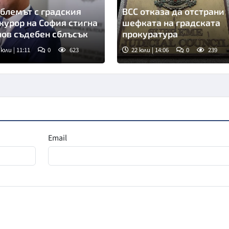
блемът с градския
ВСС отказа да отстрани
курор на София стигна
шефката на градската
нов съдебен сблъсък
прокуратура
 юли | 11:11
0
623
22 юли | 14:06
0
239
мка: БТА
Снимка: БТА
Email