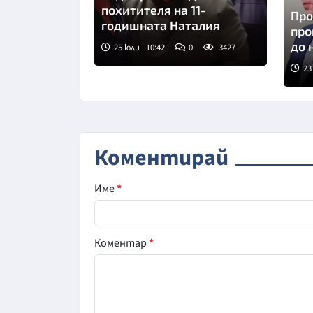
похитителя на 11-
Про
годишната Наталия
про
до 
25 юли | 10:42
0
3427
23
Сни
Коментирай
Име
*
Коментар
*