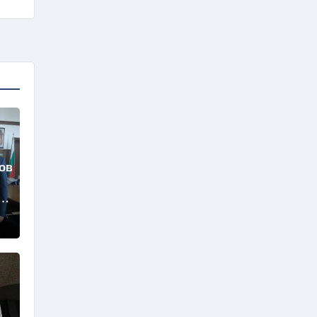
ов
те