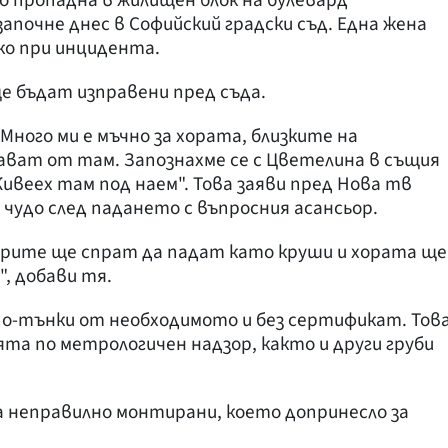
започне днес в Софийский градски съд. Една жена
ко при инцидента.
е бъдат изправени пред съда.
Много ми е мъчно за хората, близките на
ават от там. Запознахме се с Цветелина в същия
ивеех там под наем". Това заяви пред Нова тв
 чудо след падането с въпросния асансьор.
сьорите ще спрат да падат като круши и хората ще
", добави тя.
по-тънки от необходимото и без сертификат. Тов
та по метрологичен надзор, както и други груби
а неправилно монтирани, което допринесло за