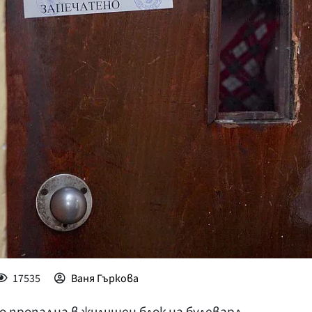
КУЛТУРА
ПРАВОСЪДИЕ
КРИМИ
КИБЕРЗАЩИТ
ВЯРА
ОБЯВИ
ВОЙНАТА В У
ВРЕМЕТО
17535
Ваня Гъркова
о пропадна в жилищен блок на булевард