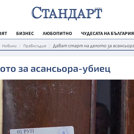
ВЯТ
БИЗНЕС
ЛЮБОПИТНО
ЧУДЕСАТА НА БЪЛГАРИЯ
РЕГИОНАЛНИ
Дават старт на делото за асансьор
Новини
Правосъдие
ВЕСТНИК СТА
лото за асансьора-убиец
МЛАДЕЖКА АК
ЗДРАВЕ
ОБРАЗОВАНИ
МОЯТ ГРАД
ТЕХНОЛОГИИ
ДА!НА БЪЛГАР
ДА! НА БЪЛГ