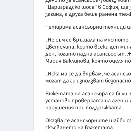
"Цариградско шосе" в София, ще 
загина, а друга беше ранена теж
Четирима асансьорни техници щ
„Не съм се връщала на мястото. 
Цветелина, които всеки ден мин
ден, когато падна асансьорът. Ж
Мария Ваклинова, която оцеля по
„Иска ми се да вярвам, че асан
могат да ги използват безопасно
Въжетата на асансьора са били 
установи проверката на агенция
нарушения при поддръжката.
Оказва се асансьорните шайби с
скъсването на въжетата.