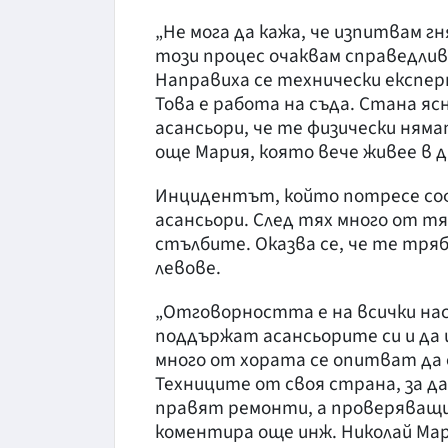
„Не мога да кажа, че изпитвам гн
този процес очаквам справедлив
Направиха се технически експерти
Това е работа на съда. Стана яс
асансьори, че те физически ням
още Мария, която вече живее в д
Инцидентът, който потресе соф
асансьори. След тях много от тя
стълбите. Оказва се, че те тряб
левове.
„Отговорността е на всички нас
поддържат асансьорите си и да
много от хората се опитват да 
Техниците от своя страна, за д
правят ремонти, а проверяващи
коментира още инж. Николай Мар