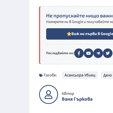
Не пропускайте нищо важн
Намерете ни в Google и получавайте 
Виж ни първи в Googl
Последвайте ни:
Тагове:
Асансьора-Убиец
Дело
Автор
Ваня Гъркова