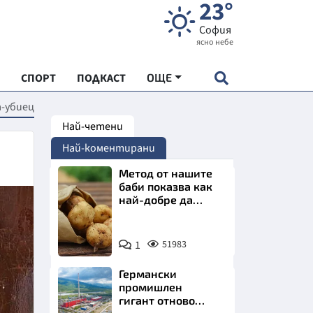
23°
София
ясно небе
СПОРТ
ПОДКАСТ
ОЩЕ
а-убиец
Най-четени
НДАРТ
Най-коментирани
АДЕМИЯ "ЧУДЕСАТА НА БЪЛГАРИЯ"
Метод от нашите
баби показва как
най-добре да
Е
съхраняваме
картофите у дома
Снимка:
1
51983
Пиксабей
Германски
СКАТА ХРАНА
промишлен
гигант отново
АРСКАТА ИКОНОМИКА